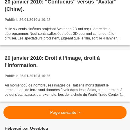
20 janvier 2010: "Confucius" versus "Avatar"
(Chine).
Publié le 26/01/2010 à 10:42
Mille six cents cinémas projetant Avatar en 2D ont reçu l’ordre de le
déprogrammer. Neuf cents salles équipées 3D pourront continuer à le
diffuser. Les spectateurs protestent, jugeant que le film, sorti le 4 lanvier,
n’est pas resté assez longtemps en...
20 janvier 2010: Droit à l’image, droit à
l’information.
Publié le 26/01/2010 à 10:36
Au moment où de nombreuses images de Haïtiens morts durant le
tremblement de terre sont données à voir dans les médias, contrairement à
ce qui s’était passé, par exemple, lors de la chute du World Trade Center (11
septembre 2001), la juriste Joëlle Verbrugge...
Page suivante >
Hébergé par Overblog