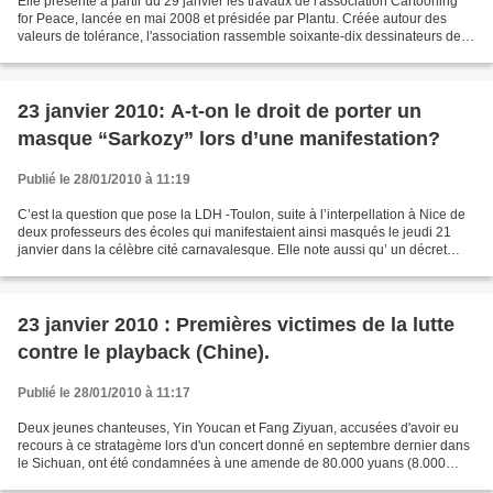
Elle présente à partir du 29 janvier les travaux de l'association Cartooning
for Peace, lancée en mai 2008 et présidée par Plantu. Créée autour des
valeurs de tolérance, l'association rassemble soixante-dix dessinateurs de
presse du monde entier, qu'ils...
23 janvier 2010: A-t-on le droit de porter un
masque “Sarkozy” lors d’une manifestation?
Publié le 28/01/2010 à 11:19
C’est la question que pose la LDH -Toulon, suite à l’interpellation à Nice de
deux professeurs des écoles qui manifestaient ainsi masqués le jeudi 21
janvier dans la célèbre cité carnavalesque. Elle note aussi qu’ un décret
récent interdit de masquer...
23 janvier 2010 : Premières victimes de la lutte
contre le playback (Chine).
Publié le 28/01/2010 à 11:17
Deux jeunes chanteuses, Yin Youcan et Fang Ziyuan, accusées d'avoir eu
recours à ce stratagème lors d'un concert donné en septembre dernier dans
le Sichuan, ont été condamnées à une amende de 80.000 yuans (8.000
euros). Depuis août 2009, le ministère...