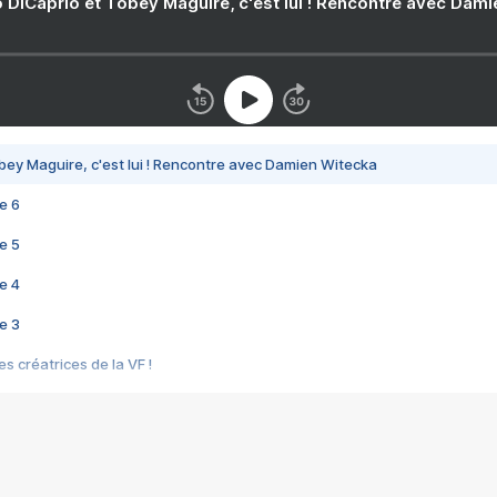
 DiCaprio et Tobey Maguire, c'est lui ! Rencontre avec Dam
bey Maguire, c'est lui ! Rencontre avec Damien Witecka
e 6
e 5
e 4
e 3
s créatrices de la VF !
e 2
e 1
e Mektoub My Love arrive enfin ! Rencontre avec Shaïn Boumedine et Sal